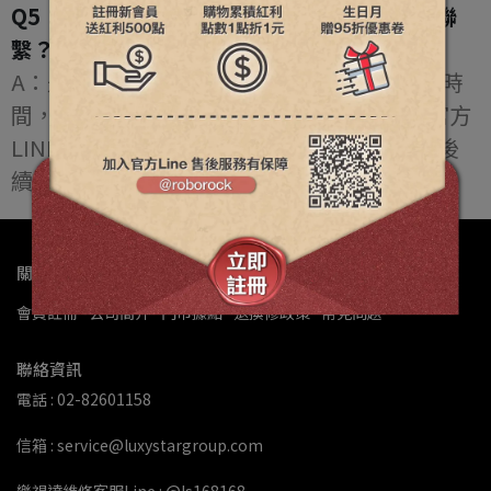
Q5：提出退貨申請後，是否仍需主動與客服聯
繫？
A：是，為確保退貨申請順利進行並縮短處理時
間，請於申請退貨完成後，主動透過本公司官方
LINE（@roborock）與客服人員聯繫，以利後
續安排，謝謝。
關於我們
會員註冊
公司簡介
門市據點
退換修政策
常見問題
聯絡資訊
電話 : 02-82601158
信箱 : service@luxystargroup.com